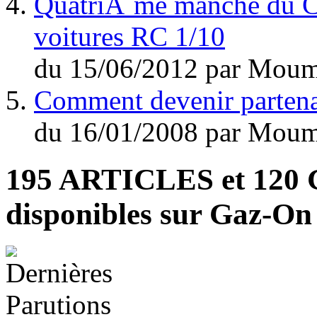
QuatriÃ¨me manche du C
voitures RC 1/10
du
15/06/2012
par
Moum
Comment devenir parten
du
16/01/2008
par
Moum
195 ARTICLES
et
120
disponibles sur Gaz-O