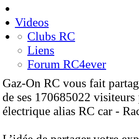
Videos
Clubs RC
Liens
Forum RC4ever
Gaz-On RC
vous fait partag
de ses 170685022 visiteurs
électrique alias
RC car - Ra
L’idée de
partager
votre
exp