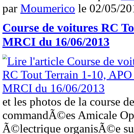
par
Moumerico
le
02/05/20
Course de voitures RC To
MRCI du 16/06/2013
et les photos de la course d
commandÃ©es Amicale Open
Ã©lectrique organisÃ©e sur