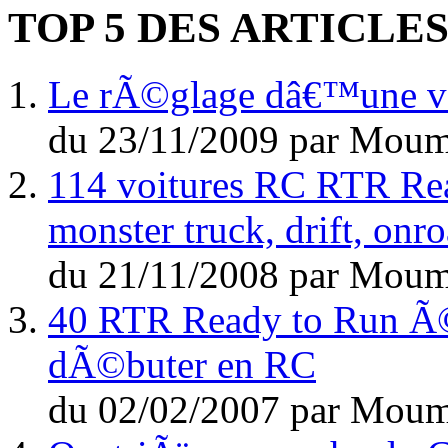
TOP 5 DES ARTICLE
Le rÃ©glage dâ€™une voi
du
23/11/2009
par
Moum
114 voitures RC RTR Rea
monster truck, drift, on
du
21/11/2008
par
Moum
40 RTR Ready to Run Ã©l
dÃ©buter en RC
du
02/02/2007
par
Moum