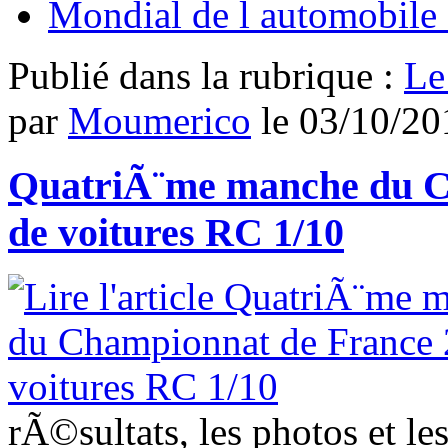
Mondial de l automobile 
Publié dans
la rubrique :
Le
par
Moumerico
le
03/10/20
QuatriÃ¨me manche du C
de voitures RC 1/10
rÃ©sultats, les photos et l