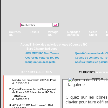
Courses
Essais
Vintage
Reglages
Setup
L
RC
RC
conseils
Sheet
d
Accueil
\
Index des galeries photos
\
Courses RC
Euro Champ 4wd cups
APO MRCI RC Tout Terrain
QuatriÃ¨me manche du C
Course de voitures RC Tou
Course de voitures RC To
Inauguration de la piste
Accès à toutes les galerie
TOP 5 des GALERIES
disponib
28 PHOTOS
Mondial de l automobile 2012 de Paris
du
02/10/2012
QuatriÃ¨me manche du Championnat
de France 2012 de voitures RC Tout
Terrain 1/10
Cliquez sur les icônes
du
14/06/2012
clavier pour faire défile
APO MRCI RC Tout Terrain 1-10 du