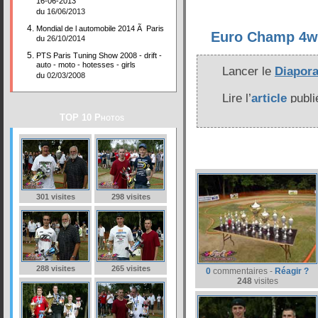
16-06-2013
du
16/06/2013
Mondial de l automobile 2014 Ã Paris
Euro Champ 4w
du
26/10/2014
PTS Paris Tuning Show 2008 - drift -
auto - moto - hotesses - girls
Lancer le
Diapor
du
02/03/2008
Lire l’
article
publi
TOP 10 Photos
301 visites
298 visites
288 visites
265 visites
0
commentaires -
Réagir ?
248
visites