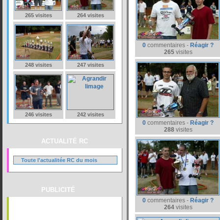
265 visites
264 visites
0
commentaires -
Réagir ?
265
visites
248 visites
247 visites
246 visites
242 visites
0
commentaires -
Réagir ?
288
visites
ACTUALITÉ RC
Toute l'actualitée RC du mois
PUBLICITÉ
0
commentaires -
Réagir ?
264
visites