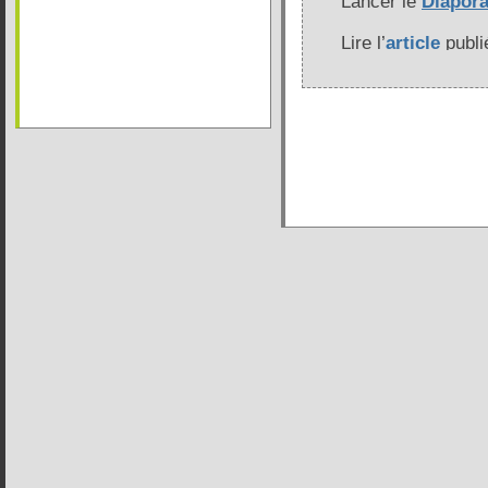
Lancer le
Diapor
Lire l’
article
publi