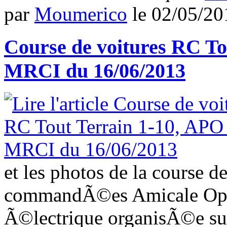
par
Moumerico
le
02/05/20
Course de voitures RC To
MRCI du 16/06/2013
et les photos de la course d
commandÃ©es Amicale Open
Ã©lectrique organisÃ©e sur