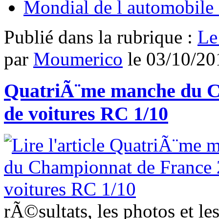
Mondial de l automobile 
Publié dans
la rubrique :
Le
par
Moumerico
le
03/10/20
QuatriÃ¨me manche du C
de voitures RC 1/10
rÃ©sultats, les photos et l