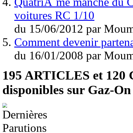
QuatriÃ¨me manche du C
voitures RC 1/10
du
15/06/2012
par
Moum
Comment devenir parten
du
16/01/2008
par
Moum
195 ARTICLES
et
120
disponibles sur Gaz-O