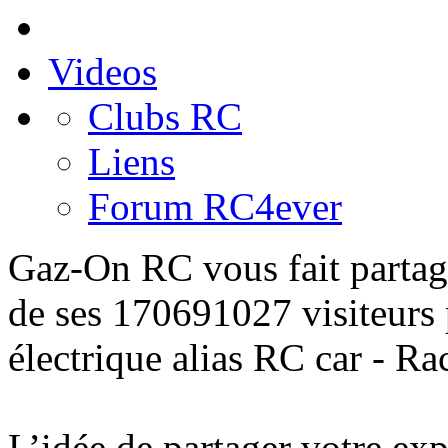
Videos
Clubs RC
Liens
Forum RC4ever
Gaz-On RC
vous fait partag
de ses 170691027 visiteurs
électrique alias
RC car - Ra
L’idée de
partager
votre
exp