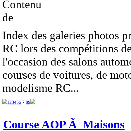
Index des galeries photos pr
RC lors des compétitions de
l'occasion des salons automo
courses de voitures, de moto
modelisme RC...
1
2
3
4
5
6
7
8
9
Course AOP Ã Maisons