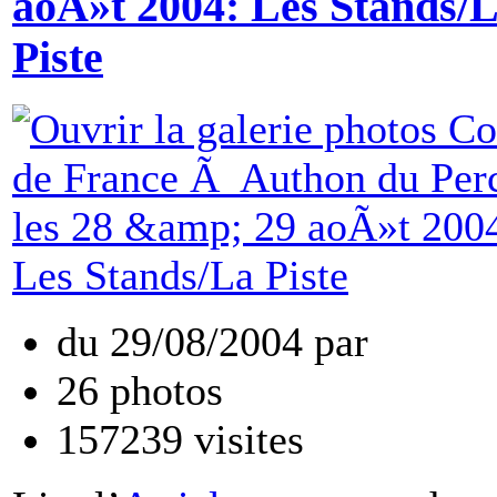
aoÃ»t 2004: Les Stands/
Piste
du
29/08/2004
par
26
photos
157239
visites