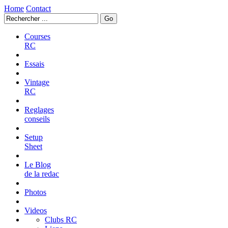
Home
Contact
Courses
RC
Essais
Vintage
RC
Reglages
conseils
Setup
Sheet
Le Blog
de la redac
Photos
Videos
Clubs RC