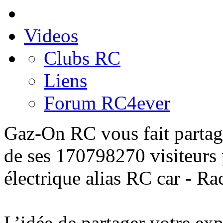
Videos
Clubs RC
Liens
Forum RC4ever
Gaz-On RC
vous fait partag
de ses 170798270 visiteurs
électrique alias
RC car - Ra
L’idée de
partager
votre
exp