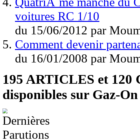
QuatriÃ¨me manche du C
voitures RC 1/10
du
15/06/2012
par
Moum
Comment devenir parten
du
16/01/2008
par
Moum
195 ARTICLES
et
120
disponibles sur Gaz-O