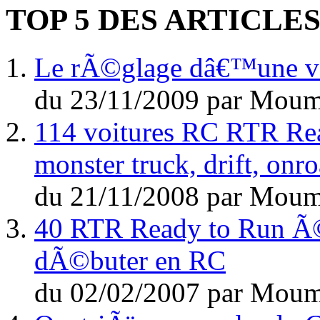
TOP 5 DES ARTICLE
Le rÃ©glage dâ€™une voi
du
23/11/2009
par
Moum
114 voitures RC RTR Rea
monster truck, drift, on
du
21/11/2008
par
Moum
40 RTR Ready to Run Ã©l
dÃ©buter en RC
du
02/02/2007
par
Moum