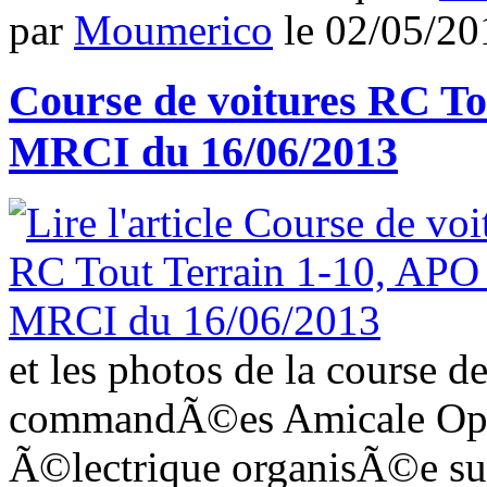
par
Moumerico
le
02/05/20
Course de voitures RC To
MRCI du 16/06/2013
et les photos de la course d
commandÃ©es Amicale Open
Ã©lectrique organisÃ©e sur