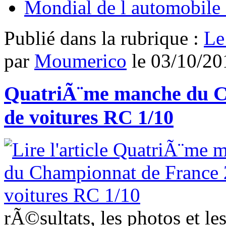
Mondial de l automobile 
Publié dans
la rubrique :
Le
par
Moumerico
le
03/10/20
QuatriÃ¨me manche du C
de voitures RC 1/10
rÃ©sultats, les photos et l