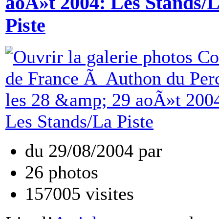
aoÃ»t 2004: Les Stands/
Piste
du
29/08/2004
par
26
photos
157005
visites