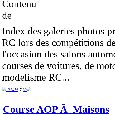
Index des galeries photos pr
RC lors des compétitions de
l'occasion des salons automo
courses de voitures, de moto
modelisme RC...
1
2
3
4
5
6
7
8
9
Course AOP Ã Maisons