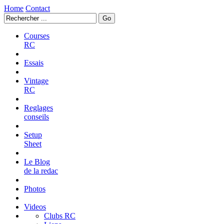
Home
Contact
Courses
RC
Essais
Vintage
RC
Reglages
conseils
Setup
Sheet
Le Blog
de la redac
Photos
Videos
Clubs RC